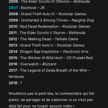
2006
: The Elder Scrolls IV Oblivion –
Bethesda
2007
: Biochosk –
2K
2008
: Grand Theft Auto IV –
Rockstar Games
2009
: Uncharted 2 Among Thives –
Naughty Dog
2010
: Red Dead Redemption –
Rockstar Games
2011
: The Elder Scrolls V Skyrim –
Bethesda
2012
: The Walking Dead –
Telltale Game
2013
: Grand Theft Auto V –
Rockstar Games
2014
: Dragon Âge Inquisition –
Electronic Arts
2015
: The Witcher III Wild Hunt –
CD Projekt Red
2016
: Overwatch –
Blizzard
2017
: The Legend of Zelda Breath of the Wild –
Nintendo
2018
: ?
N’oublions pas le petit like, le commentaire qui fait
plaisir, de partager et de s’abonner si ce n’est pas
déjà fait pour ne louper aucune vidéo !