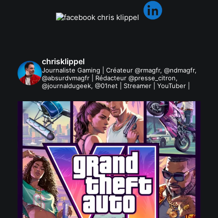
chrisklippel
Journaliste Gaming | Créateur @rmagfr, @ndmagfr,
@absurdvmagfr | Rédacteur @presse_citron,
@journaldugeek, @01net | Streamer | YouTuber |