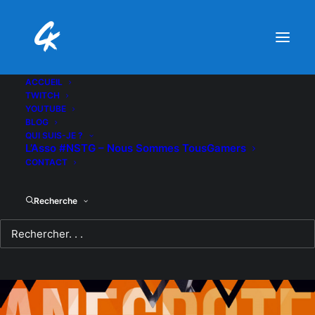
ACCUEIL
TWITCH
YOUTUBE
BLOG
QUI SUIS-JE ?
L’Asso #NSTG – Nous Sommes TousGamers
CONTACT
Recherche