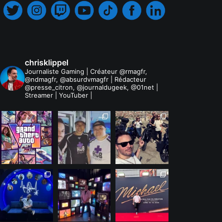
chrisklippel
Journaliste Gaming | Créateur @rmagfr,
@ndmagfr, @absurdvmagfr | Rédacteur
@presse_citron, @journaldugeek, @01net |
Streamer | YouTuber |