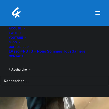
ACCUEIL
TWITCH
YOUTUBE
BLOG
QUI SUIS-JE ?
L’Asso #NSTG – Nous Sommes TousGamers
CONTACT
Recherche