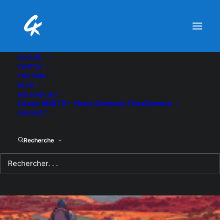
ACCUEIL
TWITCH
YOUTUBE
BLOG
QUI SUIS-JE ?
L’Asso #NSTG – Nous Sommes TousGamers
CONTACT
Recherche