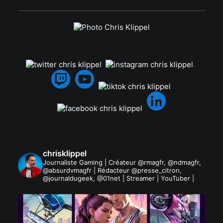
.
chrisklippel
Journaliste Gaming | Créateur @rmagfr, @ndmagfr,
@absurdvmagfr | Rédacteur @presse_citron,
@journaldugeek, @01net | Streamer | YouTuber |