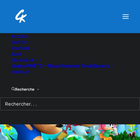
ACCUEIL
TWITCH
YOUTUBE
BLOG
QUI SUIS-JE ?
L’Asso #NSTG – Nous Sommes TousGamers
CONTACT
Recherche