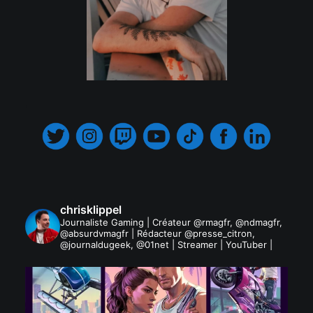
.
chrisklippel
Journaliste Gaming | Créateur @rmagfr, @ndmagfr,
@absurdvmagfr | Rédacteur @presse_citron,
@journaldugeek, @01net | Streamer | YouTuber |