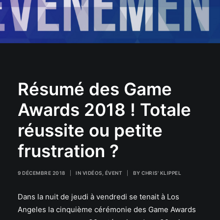
Résumé des Game
Awards 2018 ! Totale
réussite ou petite
frustration ?
9 DÉCEMBRE 2018
|
IN
VIDÉOS
,
ÉVENT
|
BY
CHRIS' KLIPPEL
Dans la nuit de jeudi à vendredi se tenait à Los
Angeles la cinquième cérémonie des Game Awards