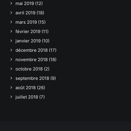
mai 2019
(12)
avril 2019
(18)
mars 2019
(15)
février 2019
(11)
janvier 2019
(10)
décembre 2018
(17)
novembre 2018
(18)
octobre 2018
(2)
septembre 2018
(9)
août 2018
(26)
juillet 2018
(7)