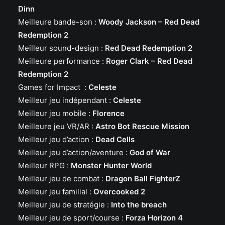
Dinn
Meilleure bande-son :
Woody Jackson – Red Dead
Redemption 2
Meilleur sound-design :
Red Dead Redemption 2
Meilleure performance :
Roger Clark – Red Dead
Redemption 2
Games for Impact :
Celeste
Meilleur jeu indépendant :
Celeste
Meilleur jeu mobile :
Florence
Meilleure jeu VR/AR :
Astro Bot Rescue Mission
Meilleur jeu d’action :
Dead Cells
Meilleur jeu d’action/aventure :
God of War
Meilleur RPG :
Monster Hunter World
Meilleur jeu de combat :
Dragon Ball FighterZ
Meilleur jeu familial :
Overcooked 2
Meilleur jeu de stratégie :
Into the breach
Meilleur jeu de sport/course :
Forza Horizon 4