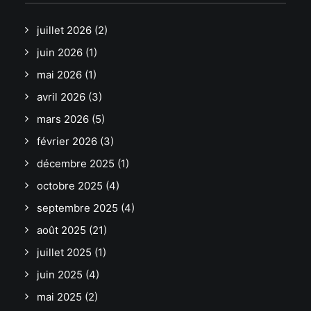
juillet 2026
(2)
juin 2026
(1)
mai 2026
(1)
avril 2026
(3)
mars 2026
(5)
février 2026
(3)
décembre 2025
(1)
octobre 2025
(4)
septembre 2025
(4)
août 2025
(21)
juillet 2025
(1)
juin 2025
(4)
mai 2025
(2)