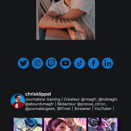
.
chrisklippel
Journaliste Gaming | Créateur @rmagfr, @ndmagfr,
@absurdvmagfr | Rédacteur @presse_citron,
@journaldugeek, @01net | Streamer | YouTuber |