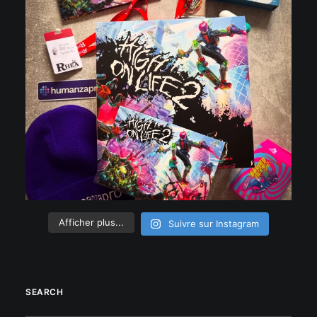
Afficher plus...
Suivre sur Instagram
SEARCH