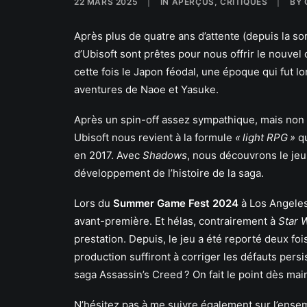
22 MARS 2025
|
IN
APERÇUS
,
CRITIQUES
|
BY
Après plus de quatre ans d’attente (depuis la sor
d’Ubisoft sont prêtes pour nous offrir le nouve
cette fois le Japon féodal, une époque qui fut 
aventures de Naoe et Yasuke.
Après un spin-off assez sympathique, mais non
Ubisoft nous revient à la formule
« light RPG »
qu
en 2017. Avec
Shadows
, nous découvrons le je
développement de l’histoire de la saga.
Lors du
Summer Game Fest 2024
à Los Angeles
avant-première. Et hélas, contrairement à
Star 
prestation. Depuis, le jeu a été reporté deux fo
production suffiront à corriger les défauts pers
saga Assassin’s Creed ? On fait le point dès mai
N’hésitez pas à me suivre également sur l’en