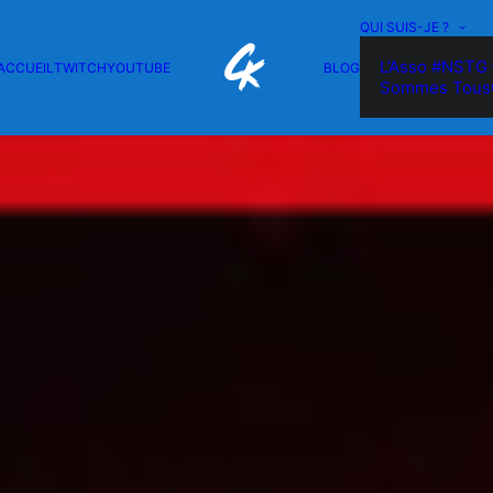
QUI SUIS-JE ?
L’Asso #NSTG 
ACCUEIL
TWITCH
YOUTUBE
BLOG
Sommes Tous