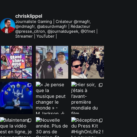
chrisklippel
Journaliste Gaming | Créateur @rmagfr,
@ndmagfr, @absurdvmagfr | Rédacteur
@presse_citron, @journaldugeek, @01net |
Streamer | YouTuber |