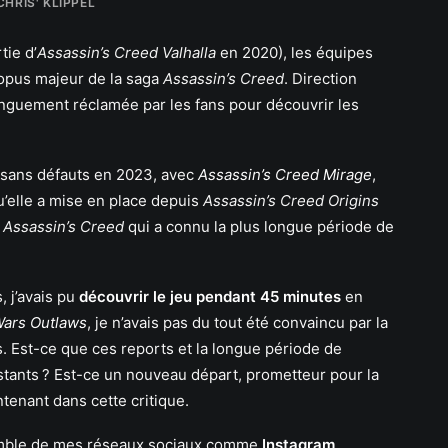
CHRIS' KLIPPEL
tie d’
Assassin’s Creed Valhalla
en 2020), les équipes
l opus majeur de la saga
Assassin’s Creed
. Direction
longuement réclamée par les fans pour découvrir les
 sans défauts en 2023, avec
Assassin’s Creed Mirage
,
’elle a mise en place depuis
Assassin’s Creed Origins
u
Assassin’s Creed
qui a connu la plus longue période de
, j’avais pu
découvrir le jeu pendant 45 minutes
en
Wars Outlaws
, je n’avais pas du tout été convaincu par la
is. Est-ce que ces reports et la longue période de
istants ? Est-ce un nouveau départ, prometteur pour la
ntenant dans cette critique.
semble de mes réseaux sociaux comme
Instagram
,