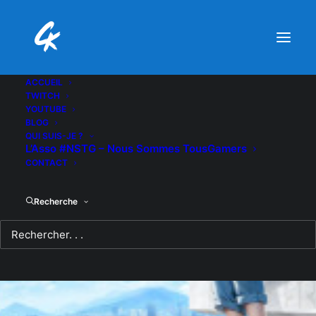
ACCUEIL
TWITCH
YOUTUBE
BLOG
QUI SUIS-JE ?
L’Asso #NSTG – Nous Sommes TousGamers
CONTACT
Recherche