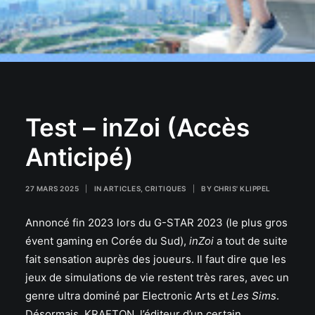
Test – inZoi (Accès
Anticipé)
27 MARS 2025
|
IN
ARTICLES
,
CRITIQUES
|
BY
CHRIS' KLIPPEL
Annoncé fin 2023 lors du G-STAR 2023 (le plus gros
évent gaming en Corée du Sud),
inZoi
a tout de suite
fait sensation auprès des joueurs. Il faut dire que les
jeux de simulations de vie restent très rares, avec un
genre ultra dominé par Electronic Arts et
Les Sims
.
Désormais, KRAFTON, l’éditeur d’un certain