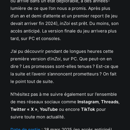
ou arrive dans un état déplorable, à des années-
lumière de ce que l’on nous a promis. Après plus
d’un an et demi d’attente et un premier report (le jeu
devait arriver fin 2024),
inZoi
est prêt. Du moins, son
accès anticipé. La version finale du jeu arrivera plus
tard, sur PC et consoles.
J’ai pu découvrir pendant de longues heures cette
première version d’
inZoi
, sur PC. Que peut-on en
dire ? Les promesses sont-elles tenues ? Est-ce que
la suite et l’avenir s’annoncent prometteurs ? On fait
le point tout de suite.
N’hésitez pas à me suivre également sur l’ensemble
de mes réseaux sociaux comme
Instagram
,
Threads
,
Twitter « X »
,
YouTube
ou encore
TikTok
pour
suivre toute mon actualité.
Date de sortie
: 28 mars 2025
(en accès anticipé)