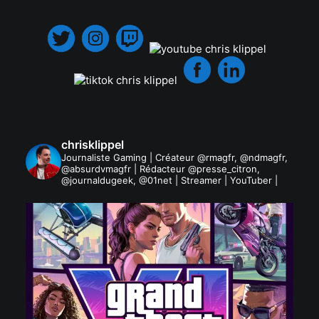
.
chrisklippel
Journaliste Gaming | Créateur @rmagfr, @ndmagfr,
@absurdvmagfr | Rédacteur @presse_citron,
@journaldugeek, @01net | Streamer | YouTuber |