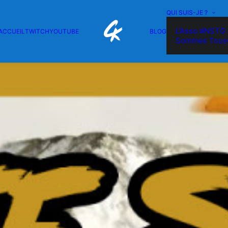
QUI SUIS-JE ?
L’Asso #NSTG 
ACCUEIL
TWITCH
YOUTUBE
BLOG
Sommes Tous