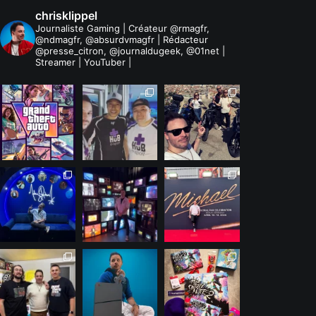
chrisklippel
Journaliste Gaming | Créateur @rmagfr,
@ndmagfr, @absurdvmagfr | Rédacteur
@presse_citron, @journaldugeek, @01net |
Streamer | YouTuber |