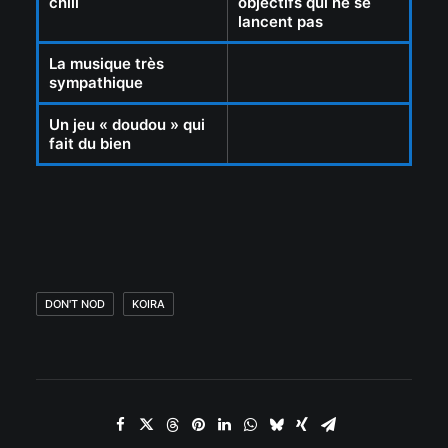
chill
objectifs qui ne se
lancent pas
La musique très
sympathique
Un jeu « doudou » qui
fait du bien
DON'T NOD
KOIRA