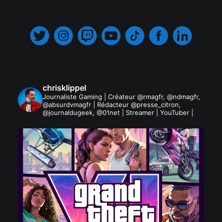
.
chrisklippel
Journaliste Gaming | Créateur @rmagfr, @ndmagfr,
@absurdvmagfr | Rédacteur @presse_citron,
@journaldugeek, @01net | Streamer | YouTuber |