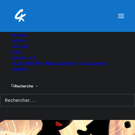
ACCUEIL
TWITCH
YOUTUBE
BLOG
QUI SUIS-JE ?
L’Asso #NSTG – Nous Sommes TousGamers
CONTACT
Recherche