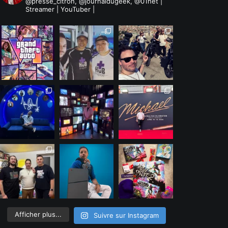
@presse_citron, @journaldugeek, @01net |
Streamer | YouTuber |
Afficher plus...
Suivre sur Instagram