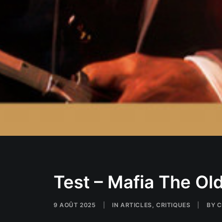
Test – Mafia The Ol
9 AOÛT 2025
|
IN
ARTICLES
,
CRITIQUES
|
BY
C