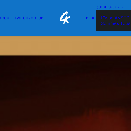
QUI SUIS-JE ?
L’Asso #NSTG 
ACCUEIL
TWITCH
YOUTUBE
BLOG
Sommes Tous