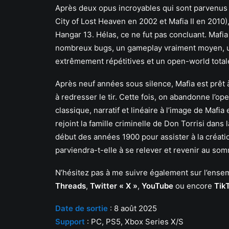
Après deux opus incroyables qui sont parvenus 
City of Lost Heaven en 2002 et Mafia II en 2010
Hangar 13. Hélas, ce ne fut pas concluant. Mafia 
nombreux bugs, un gameplay vraiment moyen, un
extrêmement répétitives et un open-world total
Après neuf années sous silence, Mafia est prêt
à redresser le tir. Cette fois, on abandonne l’o
classique, narratif et linéaire à l’image de Mafia
rejoint la famille criminelle de Don Torrisi dans 
début des années 1900 pour assister à la créati
parviendra-t-elle à se relever et revenir au somm
N’hésitez pas à me suivre également sur l’en
Threads
,
Twitter « X »
,
YouTube
ou encore
Tik
Date de sortie
: 8 août 2025
Support
: PC, PS5, Xbox Series X/S