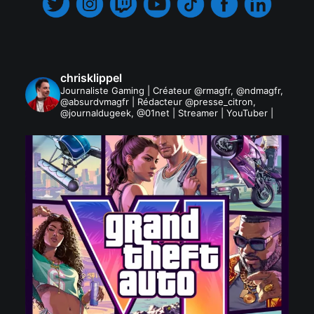
chrisklippel
Journaliste Gaming | Créateur @rmagfr, @ndmagfr,
@absurdvmagfr | Rédacteur @presse_citron,
@journaldugeek, @01net | Streamer | YouTuber |