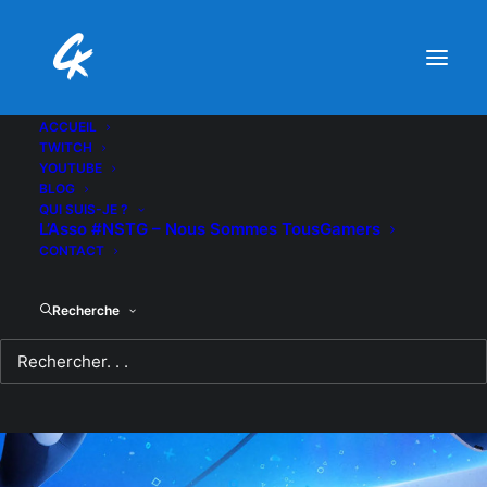
ACCUEIL
TWITCH
YOUTUBE
BLOG
QUI SUIS-JE ?
L’Asso #NSTG – Nous Sommes TousGamers
CONTACT
Recherche