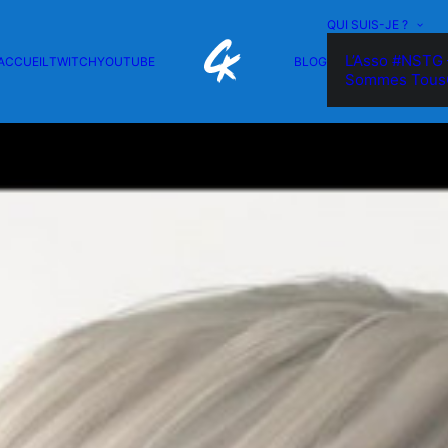
QUI SUIS-JE ?
L’Asso #NSTG 
ACCUEIL
TWITCH
YOUTUBE
BLOG
Sommes Tous