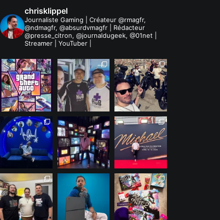
chrisklippel
Journaliste Gaming | Créateur @rmagfr,
@ndmagfr, @absurdvmagfr | Rédacteur
@presse_citron, @journaldugeek, @01net |
Streamer | YouTuber |