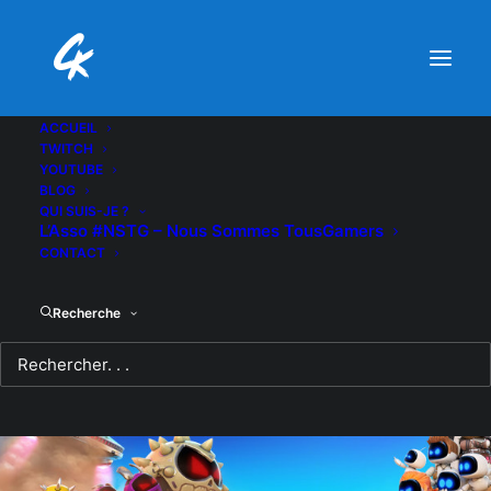
ACCUEIL
TWITCH
YOUTUBE
BLOG
QUI SUIS-JE ?
L’Asso #NSTG – Nous Sommes TousGamers
CONTACT
Recherche