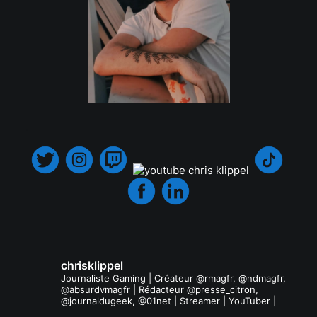
.
chrisklippel
Journaliste Gaming | Créateur @rmagfr, @ndmagfr,
@absurdvmagfr | Rédacteur @presse_citron,
@journaldugeek, @01net | Streamer | YouTuber |