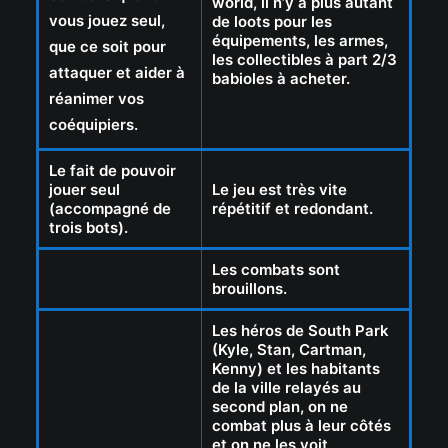
world, il n’y a plus autant
vous jouez seul,
de loots pour les
équipements, les armes,
que ce soit pour
les collectibles à part 2/3
attaquer et aider à
babioles à acheter.
réanimer vos
coéquipiers.
Le fait de pouvoir
jouer seul
Le jeu est très vite
(accompagné de
répétitif et redondant.
trois bots).
Les combats sont
brouillons.
Les héros de South Park
(Kyle, Stan, Cartman,
Kenny) et les habitants
de la ville relayés au
second plan, on ne
combat plus à leur côtés
et on ne les voit