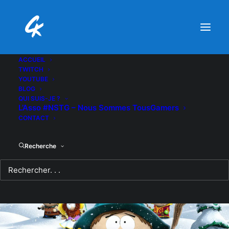
ACCUEIL
TWITCH
YOUTUBE
BLOG
QUI SUIS-JE ?
L’Asso #NSTG – Nous Sommes TousGamers
CONTACT
Recherche