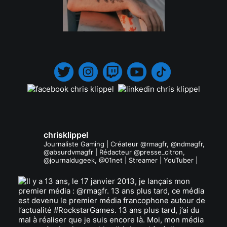
.
chrisklippel
Journaliste Gaming | Créateur @rmagfr, @ndmagfr,
@absurdvmagfr | Rédacteur @presse_citron,
@journaldugeek, @01net | Streamer | YouTuber |