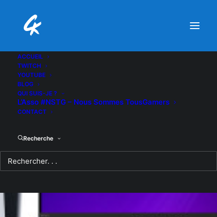
ACCUEIL
TWITCH
YOUTUBE
BLOG
QUI SUIS-JE ?
L’Asso #NSTG – Nous Sommes TousGamers
CONTACT
Recherche