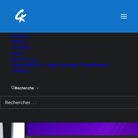
ACCUEIL
TWITCH
YOUTUBE
BLOG
QUI SUIS-JE ?
L’Asso #NSTG – Nous Sommes TousGamers
CONTACT
Recherche