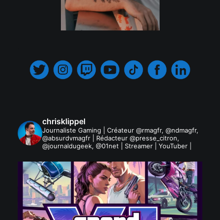
.
chrisklippel
Journaliste Gaming | Créateur @rmagfr, @ndmagfr,
@absurdvmagfr | Rédacteur @presse_citron,
@journaldugeek, @01net | Streamer | YouTuber |