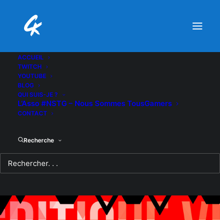
ACCUEIL
TWITCH
YOUTUBE
BLOG
QUI SUIS-JE ?
L’Asso #NSTG – Nous Sommes TousGamers
CONTACT
Recherche