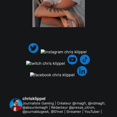
.
chrisklippel
Journaliste Gaming | Créateur @rmagfr, @ndmagfr,
@absurdvmagfr | Rédacteur @presse_citron,
@journaldugeek, @01net | Streamer | YouTuber |