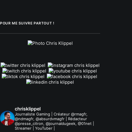
POUR ME SUIVRE PARTOUT !
.
chrisklippel
Journaliste Gaming | Créateur @rmagfr,
@ndmagfr, @absurdvmagfr | Rédacteur
@presse_citron, @journaldugeek, @01net |
Streamer | YouTuber |