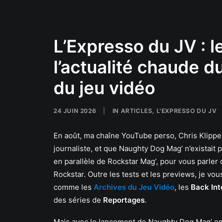
L’Expresso du JV : l
l’actualité chaude 
du jeu vidéo
24 JUIN 2026
|
IN
ARTICLES
,
L'EXPRESSO DU JV
En août, ma chaîne YouTube perso, Chris Klippel,
journaliste, et que Naughty Dog Mag’ n’existait 
en parallèle de Rockstar Mag’, pour vous parler 
Rockstar. Outre les tests et les previews, je v
comme les
Archives du Jeu Vidéo
, les
Back Int
des séries de
Reportages
.
Mais avec le lancement de Naughty Dog Mag’ en 