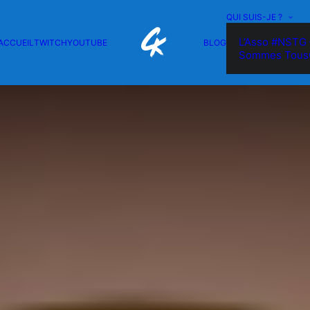
QUI SUIS-JE ?
L’Asso #NSTG 
ACCUEIL
TWITCH
YOUTUBE
BLOG
Sommes Tous