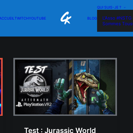
QUI SUIS-JE ?
L’Asso #NSTG 
ACCUEIL
TWITCH
YOUTUBE
BLOG
Sommes Tous
Test : Jurassic World