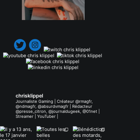
.
chrisklippel
Journaliste Gaming | Créateur @rmagfr,
@ndmagfr, @absurdvmagfr | Rédacteur
@presse_citron, @journaldugeek, @01net |
Streamer | YouTuber |